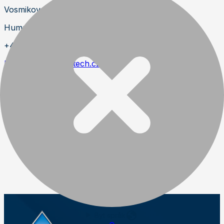
Vosmikova 900
Humpolec
+420 566 590 530
https://www.manatech.cz
Byt språk