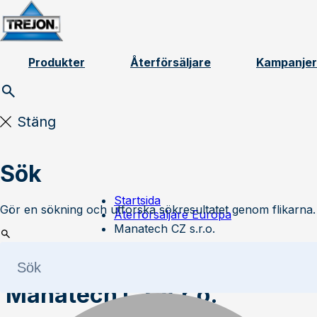
Skip to content
Produkter
Återförsäljare
Kampanjer
Stäng
Sök
Startsida
Gör en sökning och utforska sökresultatet genom flikarna.
Återförsäljare Europa
Manatech CZ s.r.o.
Manatech CZ s.r.o.