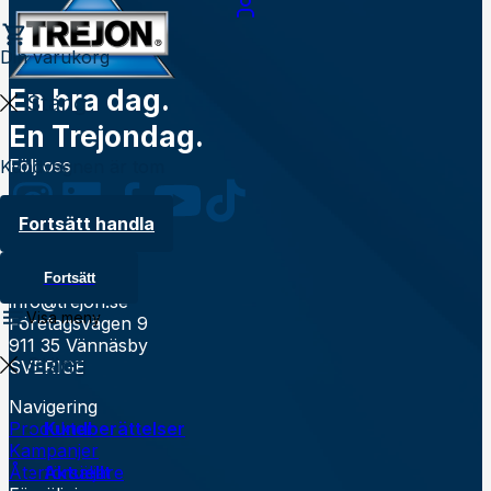
Din varukorg
En bra dag.
Stäng
En Trejondag.
Följ oss
Kundvagnen är tom
Fortsätt handla
Kontakt
0935 39900
Fortsätt
info@trejon.se
Visa meny
Företagsvägen 9
911 35 Vännäsby
Stäng
SVERIGE
Navigering
Produkter
Kundberättelser
Kampanjer
Återförsäljare
Aktuellt