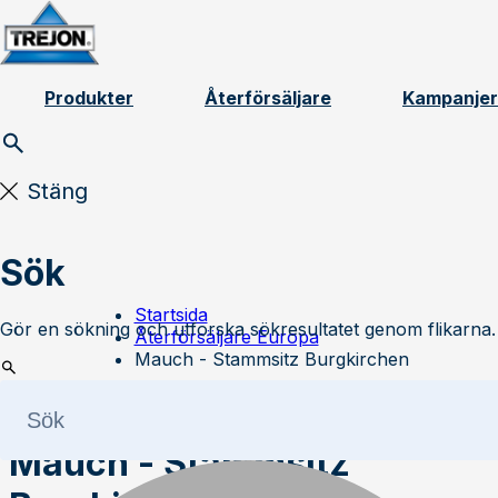
Skip to content
Produkter
Återförsäljare
Kampanjer
Stäng
Sök
Startsida
Gör en sökning och utforska sökresultatet genom flikarna.
Återförsäljare Europa
Mauch - Stammsitz Burgkirchen
Mauch - Stammsitz