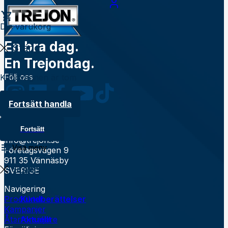
Din varukorg
En bra dag.
Stäng
En Trejondag.
Följ oss
Kundvagnen är tom
Fortsätt handla
Kontakt
0935 39900
Fortsätt
info@trejon.se
Visa meny
Företagsvägen 9
911 35 Vännäsby
Stäng
SVERIGE
Navigering
Produkter
Kundberättelser
Kampanjer
Återförsäljare
Aktuellt