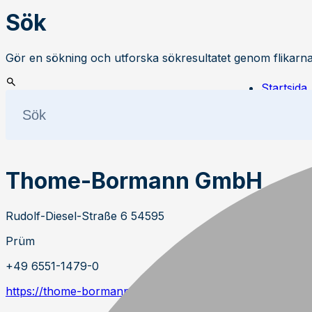
Sök
Gör en sökning och utforska sökresultatet genom flikarna
Startsida
Återförsä
Thome-B
Thome-Bormann GmbH
Rudolf-Diesel-Straße 6 54595
Prüm
+49 6551-1479-0
https://thome-bormann.de