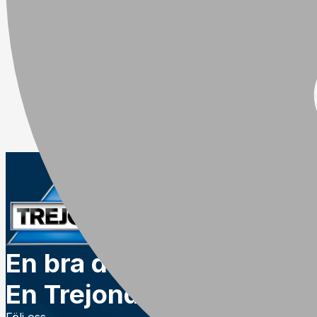
En bra dag.
En Trejondag.