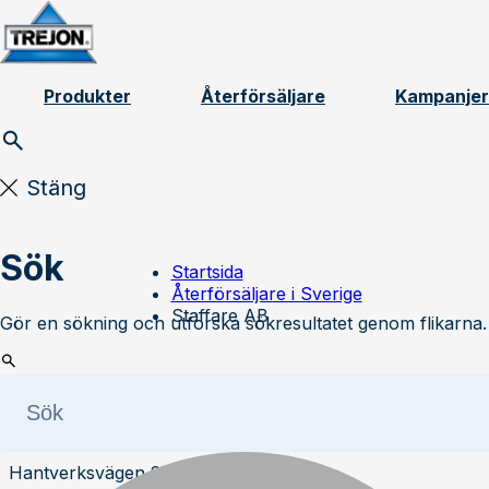
Skip to content
Produkter
Återförsäljare
Kampanjer
Stäng
Sök
Startsida
Återförsäljare i Sverige
Staffare AB
Gör en sökning och utforska sökresultatet genom flikarna.
Staffare AB
Hantverksvägen 2R 954 33