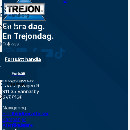
Din varukorg
En bra dag.
Stäng
En Trejondag.
Följ oss
Kundvagnen är tom
Fortsätt handla
Kontakt
0935 39900
Fortsätt
info@trejon.se
Visa meny
Företagsvägen 9
911 35 Vännäsby
Stäng
SVERIGE
Navigering
Produkter
Kundberättelser
Kampanjer
Återförsäljare
Aktuellt