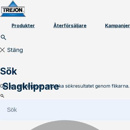
Skip to content
Produkter
Återförsäljare
Kampanjer
Stäng
Sök
Slagklippare
Gör en sökning och utforska sökresultatet genom flikarna.
Rotomec
Hurricane H40-120, H40-150, H40-180 Swe