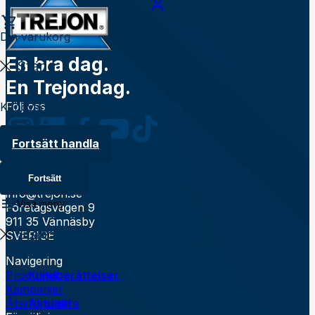
Din varukorg
En bra dag.
Stäng
En Trejondag.
Följ oss
Kundvagnen är tom
Fortsätt handla
Kontakt
0935 39900
Fortsätt
info@trejon.se
Visa meny
Företagsvägen 9
911 35 Vännäsby
Stäng
SVERIGE
Navigering
Produkter
Kundberättelser
Kampanjer
Återförsäljare
Aktuellt