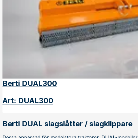
Berti DUAL300
Art
:
DUAL300
Berti DUAL slagslåtter / slagklippare
Dessa anpassad för medelstora traktorer. DUAL-modellern