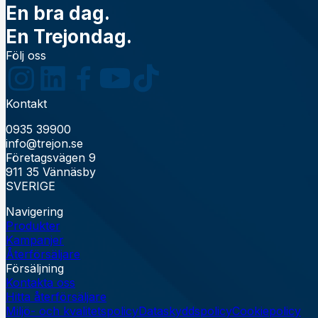
En bra dag.
En Trejondag.
Följ oss
Kontakt
0935 39900
info@trejon.se
Företagsvägen 9
911 35 Vännäsby
SVERIGE
Navigering
Produkter
Kampanjer
Återförsäljare
Försäljning
Kontakta oss
Hitta återförsäljare
Miljö- och kvalitetspolicy
Dataskyddspolicy
Cookiepolicy