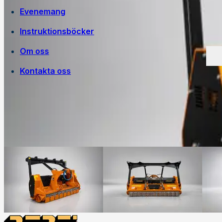
Evenemang
Instruktionsböcker
Om oss
Kontakta oss
Egen tillverkning
Jobba på Trejon
Historia
Försäljningsvillkor