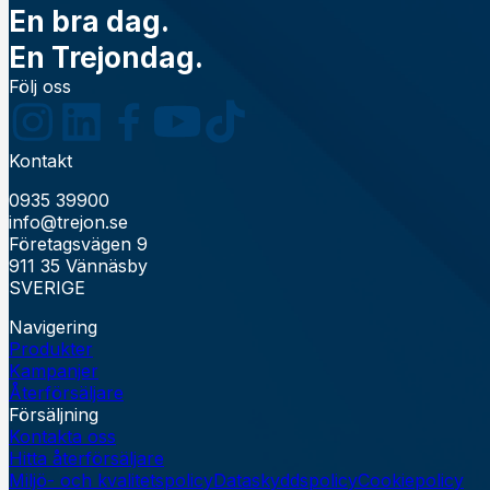
En bra dag.
En Trejondag.
Följ oss
Kontakt
0935 39900
info@trejon.se
Företagsvägen 9
911 35 Vännäsby
SVERIGE
Navigering
Produkter
Kampanjer
Återförsäljare
Försäljning
Kontakta oss
Hitta återförsäljare
Miljö- och kvalitetspolicy
Dataskyddspolicy
Cookiepolicy