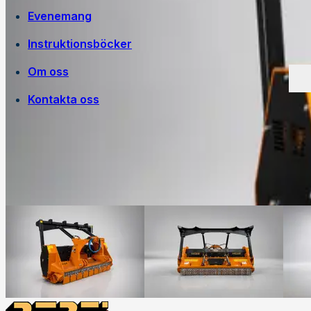
Evenemang
Instruktionsböcker
Om oss
Kontakta oss
Egen tillverkning
Jobba på Trejon
Historia
Försäljningsvillkor