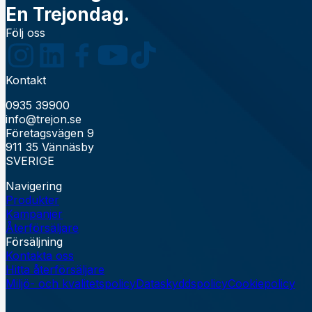
En Trejondag.
Följ oss
Kontakt
0935 39900
info@trejon.se
Företagsvägen 9
911 35 Vännäsby
SVERIGE
Navigering
Produkter
Kampanjer
Återförsäljare
Försäljning
Kontakta oss
Hitta återförsäljare
Miljö- och kvalitetspolicy
Dataskyddspolicy
Cookiepolicy