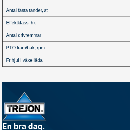
Antal fasta tänder, st
Effektklass, hk
Antal drivremmar
PTO fram/bak, rpm
Frihjul i växellåda
En bra dag.