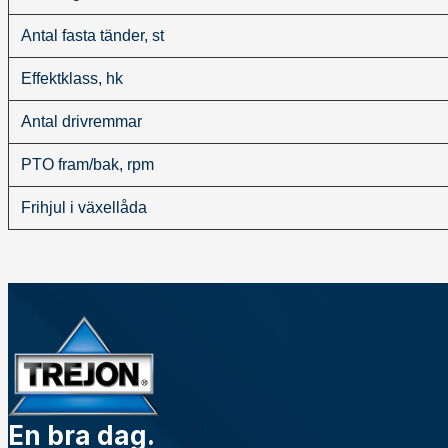
Antal fasta tänder, st
Effektklass, hk
Antal drivremmar
PTO fram/bak, rpm
Frihjul i växellåda
En bra dag.