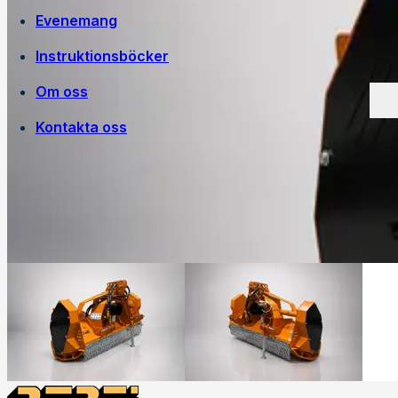
Evenemang
Instruktionsböcker
Om oss
Kontakta oss
Egen tillverkning
Jobba på Trejon
Historia
Försäljningsvillkor