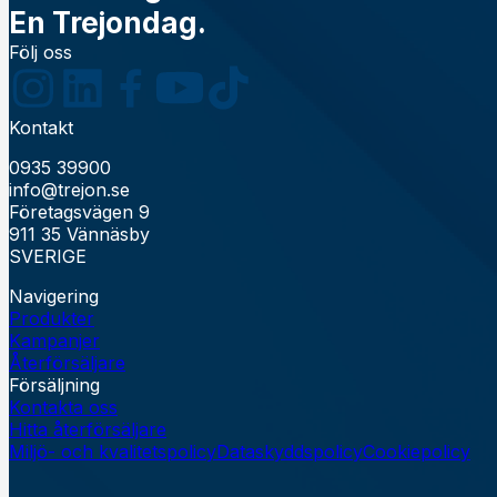
En Trejondag.
Följ oss
Kontakt
0935 39900
info@trejon.se
Företagsvägen 9
911 35 Vännäsby
SVERIGE
Navigering
Produkter
Kampanjer
Återförsäljare
Försäljning
Kontakta oss
Hitta återförsäljare
Miljö- och kvalitetspolicy
Dataskyddspolicy
Cookiepolicy