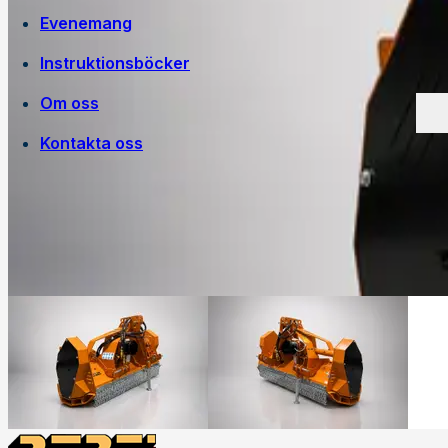
Evenemang
Instruktionsböcker
Om oss
Kontakta oss
Egen tillverkning
Jobba på Trejon
Historia
Försäljningsvillkor