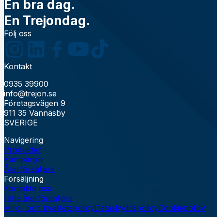
En bra dag.
En Trejondag.
Följ oss
Kontakt
0935 39900
info@trejon.se
Företagsvägen 9
911 35 Vännäsby
SVERIGE
Navigering
Produkter
Kampanjer
Återförsäljare
Försäljning
Kontakta oss
Hitta återförsäljare
Miljö- och kvalitetspolicy
Dataskyddspolicy
Cookiepolicy