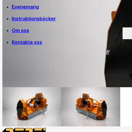
Evenemang
Instruktionsböcker
Om oss
Kontakta oss
Egen tillverkning
Jobba på Trejon
Historia
Försäljningsvillkor