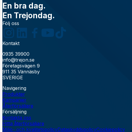
En bra dag.
En Trejondag.
Följ oss
Kontakt
0935 39900
info@trejon.se
Företagsvägen 9
911 35 Vännäsby
SVERIGE
Navigering
Produkter
Kampanjer
Återförsäljare
Försäljning
Kontakta oss
Hitta återförsäljare
Miljö- och kvalitetspolicy
Dataskyddspolicy
Cookiepolicy