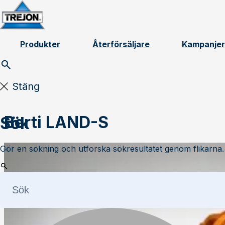
Skip to content
Produkter
Återförsäljare
Kampanjer
Stäng
Berti LAND-S
Sök
Gör en sökning och utforska sökresultatet genom flikarna.