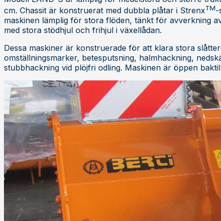
TM
cm. Chassit är konstruerat med dubbla plåtar i Strenx
-
maskinen lämplig för stora flöden, tänkt för avverkning a
med stora stödhjul och frihjul i växellådan.
Dessa maskiner är konstruerade för att klara stora slått
omställningsmarker, betesputsning, halmhackning, nedsk
stubbhackning vid plöjfri odling. Maskinen är öppen baktill