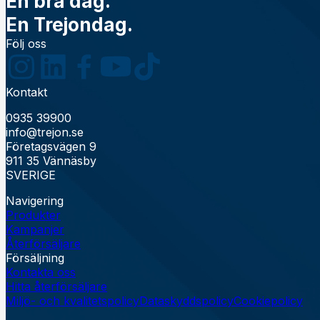
En bra dag.
En Trejondag.
Följ oss
Kontakt
0935 39900
info@trejon.se
Företagsvägen 9
911 35 Vännäsby
SVERIGE
Navigering
Produkter
Kampanjer
Återförsäljare
Försäljning
Kontakta oss
Hitta återförsäljare
Miljö- och kvalitetspolicy
Dataskyddspolicy
Cookiepolicy