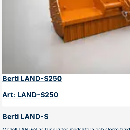
Berti LAND-S250
Art
:
LAND-S250
Berti LAND-S
Modell LAND-S är lämplig för medelstora och större trakt