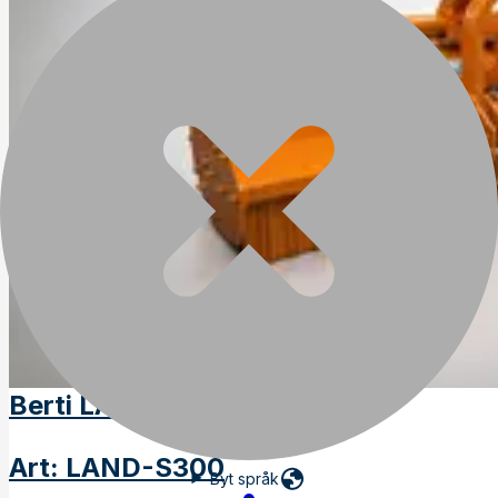
Berti LAND-S300
Art
:
LAND-S300
Byt språk