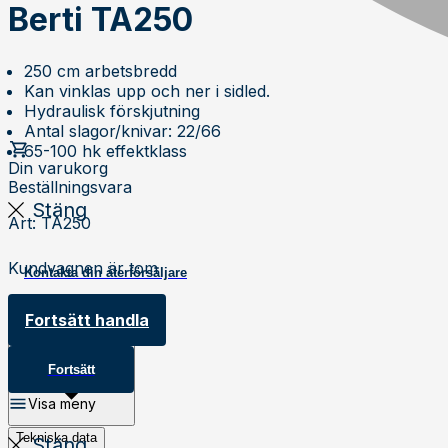
Berti TA250
250 cm arbetsbredd
Kan vinklas upp och ner i sidled.
Hydraulisk förskjutning
Antal slagor/knivar: 22/66
65-100 hk effektklass
Din varukorg
Beställningsvara
Stäng
Art
:
TA250
Kundvagnen är tom
Kontakta din återförsäljare
Produktbeskrivning
Fortsätt handla
Fortsätt
Visa meny
Tekniska data
Stäng