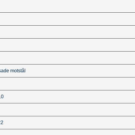
sade motstål
10
22