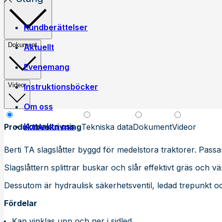
Kundberättelser
Dokument
Aktuellt
Evenemang
Videor
Instruktionsböcker
Om oss
Kontakta oss
Egen tillverkning
Produktbeskrivning
Tekniska data
Dokument
Videor
Jobba på Trejon
Historia
Berti TA slagslåtter byggd för medelstora traktorer. Passa
Försäljningsvillkor
Slagslåttern splittrar buskar och slår effektivt gräs och 
Dessutom är hydraulisk säkerhetsventil, ledad trepunkt 
Fördelar
Kan vinklas upp och ner i sidled.