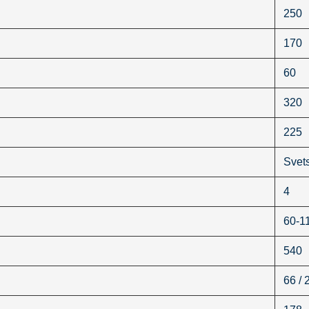
250
170
60
320
225
Svet
4
60-1
540
66 / 