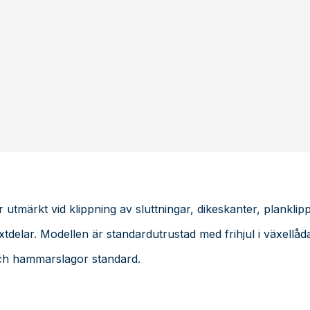
r utmärkt vid klippning av sluttningar, dikeskanter, plankli
växtdelar. Modellen är standardutrustad med frihjul i växell
och hammarslagor standard.