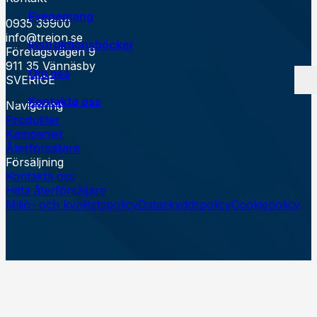
Evenemang
0935 39900
info@trejon.se
Instruktionsböcker
Företagsvägen 9
911 35 Vännäsby
Om oss
SVERIGE
Kontakta oss
Egen tillverkning
Navigering
Jobba på Trejon
Produkter
Historia
Kampanjer
Försäljningsvillkor
Återförsäljare
Försäljning
Kontakta oss
Hitta återförsäljare
Miljö- och kvalitetspolicy
Dataskyddspolicy
Cookiepolicy