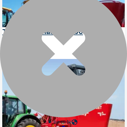
Trioliet Triomaster S200
Art
:
04620
Byt språk