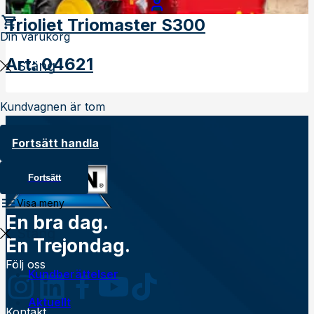
Trioliet Triomaster S300
Din varukorg
Art
:
04621
Stäng
Kundvagnen är tom
Fortsätt handla
Fortsätt
Visa meny
En bra dag.
Stäng
En Trejondag.
Följ oss
Kundberättelser
Aktuellt
Kontakt