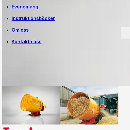
Evenemang
Instruktionsböcker
Om oss
Kontakta oss
Egen tillverkning
Jobba på Trejon
Historia
Försäljningsvillkor