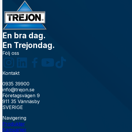
En bra dag.
En Trejondag.
Följ oss
Kontakt
0935 39900
info@trejon.se
Företagsvägen 9
911 35 Vännäsby
SVERIGE
Navigering
Produkter
Kampanjer