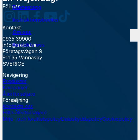
Följ oss
Evenemang
Instruktionsböcker
Kontakt
Om oss
0935 39900
Kontakta oss
Egen tillverkning
info@trejon.se
Jobba på Trejon
Företagsvägen 9
Historia
911 35 Vännäsby
Försäljningsvillkor
SVERIGE
Navigering
Produkter
Kampanjer
Återförsäljare
Försäljning
Kontakta oss
Hitta återförsäljare
Miljö- och kvalitetspolicy
Dataskyddspolicy
Cookiepolicy