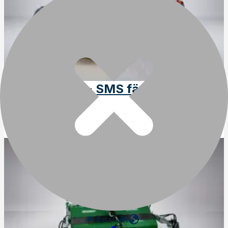
Sopvals S150 - SMS fäste
Art
:
18-238
Byt språk