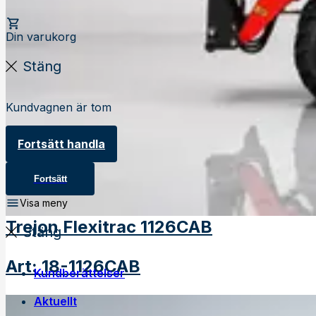
Din varukorg
Stäng
Kundvagnen är tom
Fortsätt handla
Fortsätt
Visa meny
Trejon Flexitrac 1126CAB
Stäng
Art
:
18-1126CAB
Kundberättelser
Aktuellt