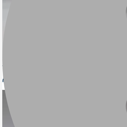
Trejon Flexitrac 1126LRF
Art
:
18-1130K26LRF