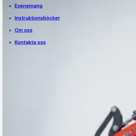
Evenemang
Instruktionsböcker
Om oss
Kontakta oss
Egen tillverkning
Jobba på Trejon
Historia
Försäljningsvillkor