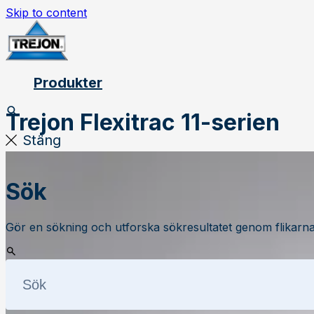
Skip to content
Produkter
Trejon Flexitrac 11-serien
Stäng
Sök
Gör en sökning och utforska sökresultatet genom flikarna