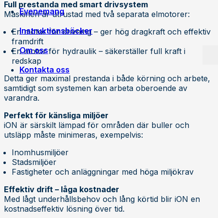
Full prestanda med smart drivsystem
Evenemang
Maskinen är utrustad med två separata elmotorer:
Instruktionsböcker
En motor för drivning – ger hög dragkraft och effektiv
framdrift
Om oss
En motor för hydraulik – säkerställer full kraft i
redskap
Kontakta oss
Egen tillverkning
Detta ger maximal prestanda i både körning och arbete,
Jobba på Trejon
samtidigt som systemen kan arbeta oberoende av
Historia
varandra.
Försäljningsvillkor
Perfekt för känsliga miljöer
iON är särskilt lämpad för områden där buller och
utsläpp måste minimeras, exempelvis:
Inomhusmiljöer
Stadsmiljöer
Fastigheter och anläggningar med höga miljökrav
Effektiv drift – låga kostnader
Med lågt underhållsbehov och lång körtid blir iON en
kostnadseffektiv lösning över tid.