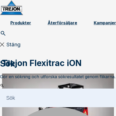
Skip to content
Produkter
Återförsäljare
Kampanjer
Stäng
Trejon Flexitrac iON
Sök
Gör en sökning och utforska sökresultatet genom flikarna.