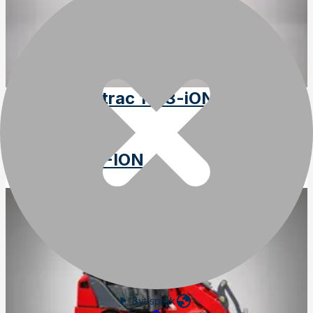
Trejon Flexitrac 1148-iON, Lit jon
350Ah
Art
:
18-1148-ION
Byt språk