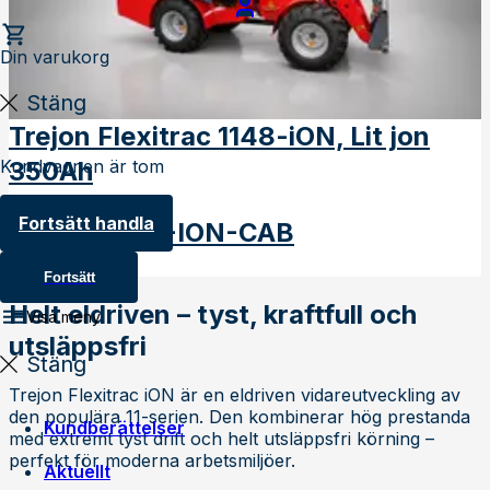
Din varukorg
Stäng
Trejon Flexitrac 1148-iON, Lit jon
Kundvagnen är tom
350Ah
Fortsätt handla
Art
:
18-1148-ION-CAB
Fortsätt
Helt eldriven – tyst, kraftfull och
Visa meny
utsläppsfri
Stäng
Trejon Flexitrac iON är en eldriven vidareutveckling av
den populära 11-serien. Den kombinerar hög prestanda
Kundberättelser
med extremt tyst drift och helt utsläppsfri körning –
perfekt för moderna arbetsmiljöer.
Aktuellt