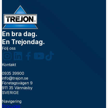
En bra dag.
En Trejondag.
Följ oss
Kontakt
0935 39900
info@trejon.se
Företagsvägen 9
911 35 Vännäsby
SVERIGE
Navigering
Produkter