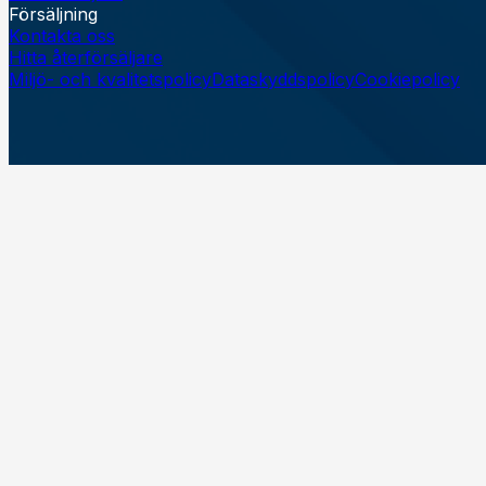
Försäljning
Kontakta oss
Hitta återförsäljare
Miljö- och kvalitetspolicy
Dataskyddspolicy
Cookiepolicy