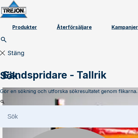
Skip to content
Produkter
Återförsäljare
Kampanjer
Stäng
Sandspridare - Tallrik
Sök
Gör en sökning och utforska sökresultatet genom flikarna.