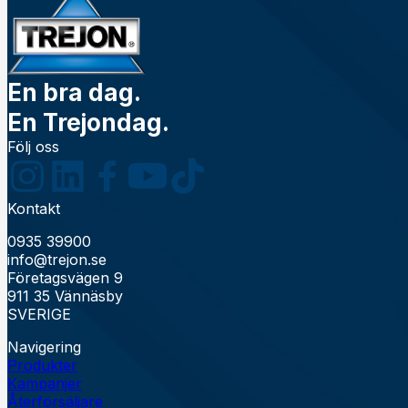
En bra dag.
En Trejondag.
Följ oss
Kontakt
0935 39900
info@trejon.se
Företagsvägen 9
911 35 Vännäsby
SVERIGE
Navigering
Produkter
Kampanjer
Återförsäljare