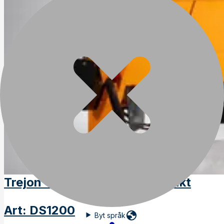
Trejon Optimal DS1200, 3-punkt
Art
:
DS1200
Byt språk