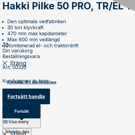
Hakki Pilke 50 PRO, TR/EL 
Den optimala vedfabriken
30 ton klyvkraft
470 mm max kapdiameter
Max 600 mm vedlängd
Kombinerad el- och traktordrift
Din varukorg
Beställningsvara
Stäng
Art
:
50320
Kundvagnen är tom
Kontakta din återförsäljare
Produktbeskrivning
Fortsätt handla
Fortsätt
Visa meny
Tekniska data
Stäng