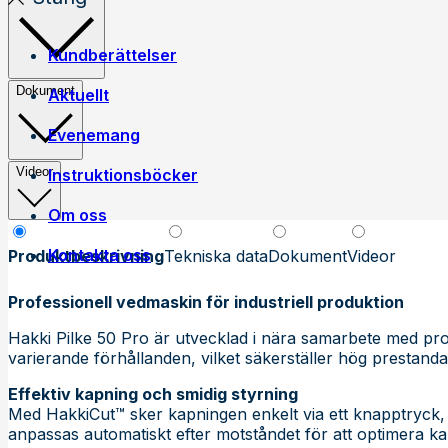
Kundberättelser
Dokument
Aktuellt
Evenemang
Videor
Instruktionsböcker
Om oss
Kontakta oss
Egen tillverkning
Produktbeskrivning
Tekniska data
Dokument
Videor
Jobba på Trejon
Historia
Professionell vedmaskin för industriell produktion
Försäljningsvillkor
Hakki Pilke 50 Pro är utvecklad i nära samarbete med prof
varierande förhållanden, vilket säkerställer hög prestanda oc
Effektiv kapning och smidig styrning
Med HakkiCut™ sker kapningen enkelt via ett knapptryck, v
anpassas automatiskt efter motståndet för att optimera k