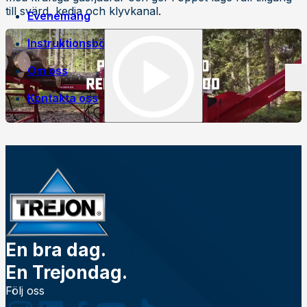
till svärd, kedja och klyvkanal.
Evenemang
Instruktionsböcker
Om oss
Kontakta oss
Egen tillverkning
Jobba på Trejon
Historia
Försäljningsvillkor
En bra dag.
En Trejondag.
Följ oss