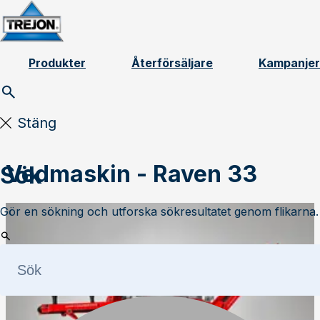
Skip to content
Produkter
Återförsäljare
Kampanjer
Stäng
Vedmaskin - Raven 33
Sök
Gör en sökning och utforska sökresultatet genom flikarna.