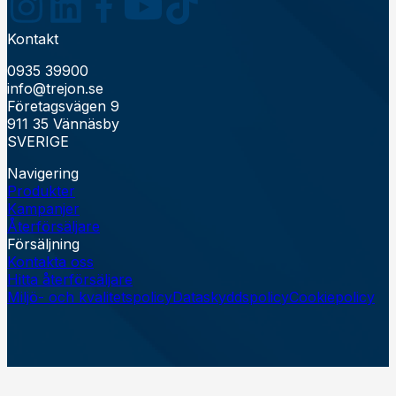
Kontakt
0935 39900
info@trejon.se
Företagsvägen 9
911 35 Vännäsby
SVERIGE
Navigering
Produkter
Kampanjer
Återförsäljare
Försäljning
Kontakta oss
Hitta återförsäljare
Miljö- och kvalitetspolicy
Dataskyddspolicy
Cookiepolicy