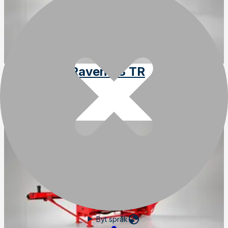
Hakki Pilke Raven 33 TR
Art
:
33100
Byt språk