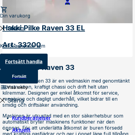
Din varukorg
Hakki Pilke Raven 33 EL
Stäng
Art
:
33200
Kundvagnen är tom
Fortsätt handla
Hakki Pilke Raven 33
Fortsätt
Hakki Pilke Raven 33 är en vedmaskin med genomtänkt
konstruktion, kraftigt chassi och drift helt utan
Visa meny
kilremmar. Designen ger enkel åtkomst för service,
rengöring och dagligt underhåll, vilket bidrar till en
Stäng
smidig och driftsäker användning.
Maskinen är utrustad med en stor säkerhetsbur som
Kundberättelser
automatiskt bryter maskinens funktioner när den
öppnas. För att underlätta åtkomst är buren försedd
Aktuellt
med kraftiga gasfjädrar och ger i öppet läge full tillgång