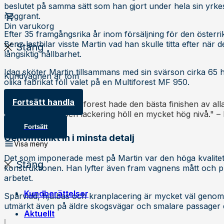
beslutet på samma sätt som han gjort under hela sin yrkes
noggrant.
Din varukorg
Efter 35 framgångsrika år inom försäljning för den öster
Benz lastbilar visste Martin vad han skulle titta efter när d
Stäng
långsiktig hållbarhet.
Idag sköter Martin tillsammans med sin svärson cirka 65 he
Kundvagnen är tom
olika fabrikat föll valet på en Multiforest MF 950.
Fortsätt handla
"Vi tyckte att Multiforest hade den bästa finishen av alla
grundarbete och lackering höll en mycket hög nivå." –
Fortsätt
Genomtänkt in i minsta detalj
Visa meny
Det som imponerade mest på Martin var den höga kvalit
Stäng
konstruktionen. Han lyfter även fram vagnens mått och pr
arbetet.
Kundberättelser
Spårvidd, hjulbas och kranplacering är mycket väl genomtä
utmärkt även på äldre skogsvägar och smalare passager 
Aktuellt