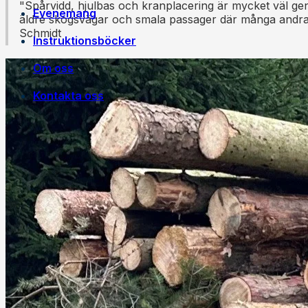
"Spårvidd, hjulbas och kranplacering är mycket väl gen
Evenemang
äldre skogsvägar och smala passager där många andra 
Schmidt
Instruktionsböcker
Om oss
Kontakta oss
Egen tillverkning
Jobba på Trejon
Historia
Försäljningsvillkor