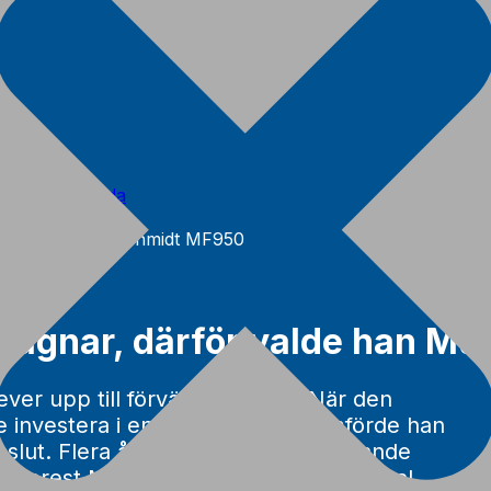
Startsida
Stories
Martin Schmidt MF950
vagnar, därför valde han Mul
ver upp till förväntningarna? När den
e investera i en ny skogsvagn jämförde han
eslut. Flera år senare är han fortfarande
tiforest MF 950 blev hans självklara val.