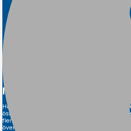
Martin jämförde flera skogs
Hur vet man vilken skogsvagn som verkligen le
österrikiske skogsägaren Martin Schmidt skull
flera välkända fabrikat innan han fattade sitt b
övertygad om att han valde rätt. Läs varför Mul