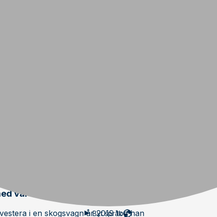
valet på Multiforest MF 950. Idag,
ike fortfarande lika nöjd med sitt
 genomtänkt konstruktion och en
med vår Multiforest"
nvestera i en skogsvagn år 2019 tog han
Byt språk