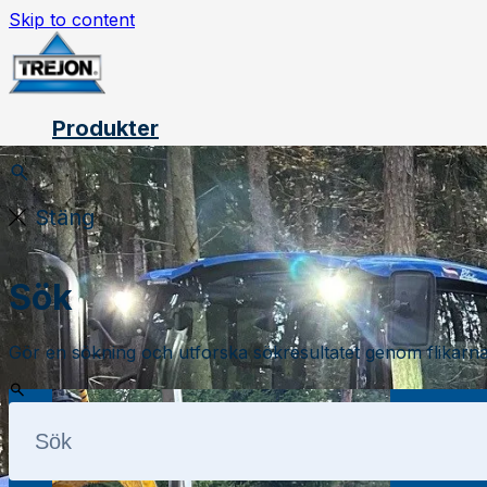
Skip to content
Produkter
Stäng
Sök
Gör en sökning och utforska sökresultatet genom flikarna