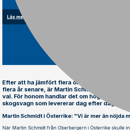
Läs mer om skogsvagnar
Efter att ha jämfört flera olika fabrikat föll 
flera år senare, är Martin Schmidt från Österr
val. För honom handlar det om hög kvalitet,
skogsvagn som levererar dag efter dag.
Martin Schmidt i Österrike: "Vi är mer än nöjda 
När Martin Schmidt från Oberbergern i Österrike skulle i